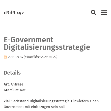
Springen
Springe
Springe
Springe
zur
zum
zum
zu..
d3d9.xyz
primären
Inhalt
Footer
Men
Navigation
E-Government
Digitalisierungsstrategie
2018-09-14
(aktualisiert 2020-08-22)
Details
Art
: Anfrage
Gremium
: Rat
Ziel
: Sachstand Digitalisierungsstrategie + inwiefern Open
Government mit einbezogen sein soll