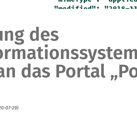
ung des
ormationssyste
n das Portal „Po
20-07-29)