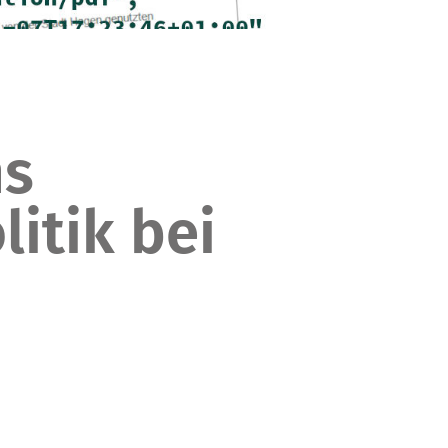
ms
litik bei