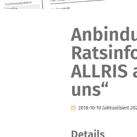
Anbind
Ratsinf
ALLRIS a
uns“
2018-10-10
(aktualisiert 20
Details