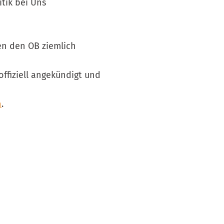
tik bei Uns
en den OB ziemlich
offiziell angekündigt und
n
.