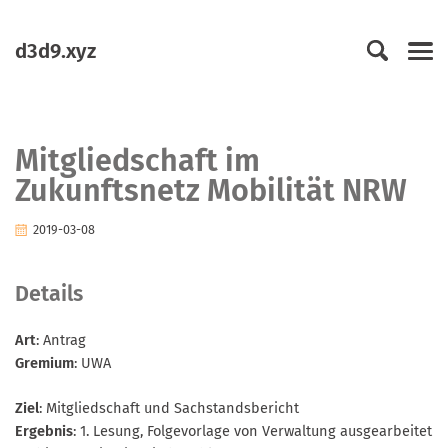
Springen
Springe
Springe
Springe
zur
zum
zum
zu..
d3d9.xyz
primären
Inhalt
Footer
Men
Navigation
Mitgliedschaft im
Zukunftsnetz Mobilität NRW
2019-03-08
Details
Art
: Antrag
Gremium
: UWA
Ziel
: Mitgliedschaft und Sachstandsbericht
Ergebnis
: 1. Lesung, Folgevorlage von Verwaltung ausgearbeitet